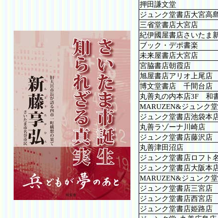
押田謙文堂
ジュンク堂書店大宮高
三省堂書店大宮店
紀伊國屋書店さいたま
ブック・デポ書楽
未来屋書店大宮店
宮脇書店朝霞店
旭屋書店アリオ上尾店
博文堂書店 千間台店
丸善丸の内本店3F 和
MARUZEN&ジュンク
ジュンク堂書店池袋本
丸善ラゾーナ川崎店
ジュンク堂書店藤沢店
丸善津田沼店
ジュンク堂書店ロフト
ジュンク堂書店大阪本
MARUZEN&ジュンク
ジュンク堂書店三宮店
ジュンク堂書店西宮店
ジュンク堂書店姫路店