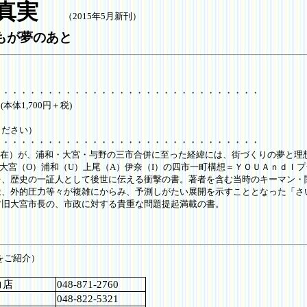
真実
（2015年5月新刊）
もが夢のあと
・・・・・・・・・・・・・・・・・・・・・・・・・・・・・
体1,700円＋税)
ださい）
・・・・・・・・・・・・・・・・・・・・・・・・・・・・・
年4月現在）が、浦和・大宮・与野の三市合併に至った経緯には、街づくりの夢
）大宮（O）浦和（U）上尾（A）伊奈（I）の四市一町構想＝ＹＯＵＡｎｄＩ
を、歴史の一証人として後世に伝える衝撃の書。著者を含む当時のキーマン・
派、外的圧力等々が複雑にからみ、予測しがたい展開を示すこととなった「さ
す旧大宮市長の、市政に対する貴重な問題提起満載の書。
をご紹介）
コ店
048-871-2760
048-822-5321