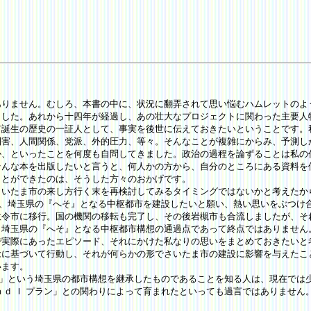
りません。むしろ、本書の中に、状況に翻弄されて思い悩むハムレットのよ
した。あれから十四年が経過し、あの壮大なプロジェクトに関わった主要人
市誕生の歴史の一証人として、事実を後世に伝えておきたいということです。
利害、人間関係、党派、外的圧力、等々。そんなことが複雑にからみ、予測し
か、といったことを何度も自問してきました。政治の過程を論ずることは私の
そんな本を出版したいと言うと、何人かの方から、自分のところにある資料を
ことができたのは、そうした方々のおかげです。
いたま市の来し方行く末を再検討してみるタイミングではないかと考えたか
以来、埼玉県の『へそ』となる中枢都市を建設したいと願い、熱い思いをぶつ
政令市に移行。国の機関の移転も完了し、その後岩槻市も合流しましたが、そ
、埼玉県の『へそ』となる中枢都市構想の通過点であって終点ではありません
で実際にあったエピソード、それにかけた私なりの思いをまとめておきたいと
に基づいて行動し、それが何らかの形でさいたま市の建設に影響を与えたこ
います。
」という埼玉県の都市構想を継承したものであることを知る人は、現在では少
ｎｄ Ｉ プラン」との関わりによって育まれたといっても過言ではありませ