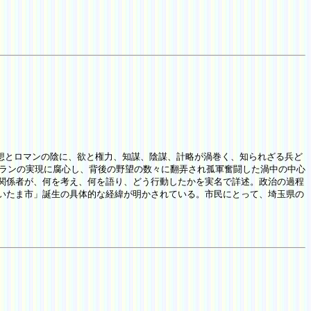
と理想とロマンの陰に、欲と権力、知謀、陰謀、計略が渦巻く、知られざる兵ど
プランの実現に腐心し、背後の野望の数々に翻弄され孤軍奮闘した渦中の中心
関係者が、何を考え、何を語り、どう行動したかを実名で詳述。政治の過程
いたま市」誕生の具体的な経緯が明かされている。市民にとって、埼玉県の