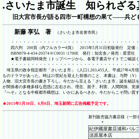
さいたま市誕生 知られざる
●
旧大宮市長が語る四市一町構想の果て――兵ど
新藤 享弘 著
（さいたま市名誉市民）
・・・・・・・・・・・・・・・・・・・・・・・・・・・・・・・・
四六判 200頁（内フルカラー8頁） 2015年5月31日初版発行 定価：(本
ISBN978-4-434-20374-9 C0031 \1700E 発行：知玄舎／発売：星雲社
★電子書籍同時発売（トップページから、各電子書店サイトでご確認く
・・・・・・・・・・・・・・・・・・・・・・・・・・・・・・・・
埼玉県の政令指定都市「さいたま市」（人口1,263,455人、平成27
ものドラマがあった。時は21世紀を迎えた前後のこと、本書は、与野（Y
人物、旧大宮市長の書き下ろし。今だから言える「さいたま市」誕生秘話
が関係者の多種多様な思惑に左右され、理念、面子、利害、人間関係、党
『へそ』となる中枢都市構想は、いかにあるべきか。今だからこそ問い質
★2015年5月30日、6月8日、埼玉新聞に広告掲載予定です。
新刊販売協力書店様（一部
＊
紀伊國屋書店浦和パル
須原屋本店