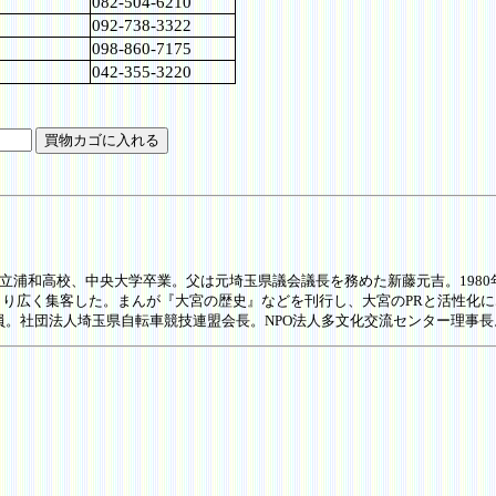
082-504-6210
092-738-3322
098-860-7175
042-355-3220
県立浦和高校、中央大学卒業。父は元埼玉県議会議長を務めた新藤元吉。1980
り広く集客した。まんが『大宮の歴史』などを刊行し、大宮のPRと活性化
役員。社団法人埼玉県自転車競技連盟会長。NPO法人多文化交流センター理事