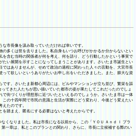
うな市長像を汲み取っていただければ幸いです。
物の多くは世を去りました。私自身もいつお呼びがかかるか分からないとい
私を含む当時の関係者が何を考え、何を語り、どう行動したかという事実で
がたい展開を示すことになってしまうことがあります。さいたま市誕生とい
任ではありませんが、せめて政治の過程に関わった人々の言動を、大宮市長
使って欲しいというありがたいお申し出をいただきました。また、膨大な資
らです。さいたま新都心周辺には、ビルやマンションが立ち並び、繁栄を謳
け合ってきた人たちが思い描いていた都市の姿が果たしてこれだったのでしょ
れで街づくりが理想形に近づいたといえるのでしょうか。さいたま市は一体
。この十四年間で市民の意識と生活が実際にどう変わり、今後どう変えたい
考えたのです。
とを踏まえ、匿名にする必要はないと考えたからです。
なくなりました。私は市長になる以前から、この「ＹＯＵ Ａｎｄ Ｉ プラ
ん。第一章は、私とこのプランとの関わり、さらに、市長に立候補する際のい