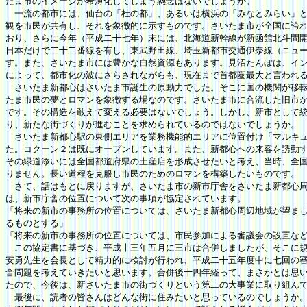
たま市のイメージが希薄化してしまう懸念はないでしょうか。
一流の都市には、仙台の「杜の都」、あるいは横浜の「みなとみらい」と
観を市民が共有し、それを象徴的に示すものです。さいたま市が全国に誇
おり、さらに今年（平成二十七年）末には、北海道新幹線が新函館北斗間
日本だけで二十二番線を有し、東武野田線、埼玉新都市交通伊奈線（ニュ
す。また、さいたま市には豊かな自然資源もあります。見沼たんぼは、イ
によって、都市化の波にさらされながらも、現在まで首都圏最大と言われ
さいたま新都心はさいたま市誕生の原動力でした。そこに国の機関が移転
たま市民の夢とロマンを象徴する場なのです。さいたま市に合流した旧市
です。その構造を敢えて変える必要はないでしょう。しかし、新市として
り、新たな街づくりが進むことを求められているのではないでしょうか。
さいたま新都心駅の東側エリアを業務機能的エリアに位置付け「マルキュ
た。コクーン２は既にオープンしています。また、新都心への来客を誘動
その緑道添いには全国都道府県の土産店を形成させたいと考え、当時、全
りません。長い道程を克服し市民のためのロマンを構築したいものです。
さて、話はもとに戻りますが、さいたま市の新市庁舎をさいたま新都心周
は、新市庁舎の位置について次の事項が協定されています。
「将来の新市の事務所の位置については、さいたま新都心周辺地域が望ま
るものとする」
「将来の新市の事務所の位置については、市民参加による審議会の設置な
この協定書に基づき、平成十三年五月に三市は合併しましたが、そこに規
安勇先生を会長として精力的に検討が行われ、平成二十五年度中に七回の
舎問題を考えていきたいと思います。合併後十四年経って、まさかとは思
たので、今後は、新さいたま市の街づくりという第二の大事業に取り組ん
最後に、読者の皆さんはどんな街に住みたいと思っているのでしょうか。