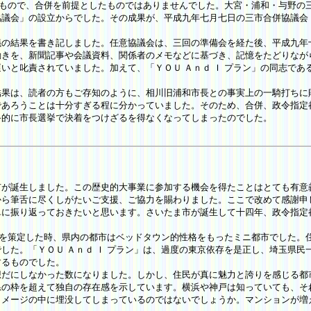
たもので、合併を前提としたものではありませんでした。大宮・浦和・与野の
協議会」の設立からでした。その成果が、平成九年七月七日の三市合併協議会
の結果を書き記しました。任意協議会は、三回の準備会を経た後、平成九年
きを、新聞記事や会議資料、関係者のメモなどに基づき、記憶をたどりなが
いと叱責されていました。加えて、「ＹＯＵ Ａｎｄ Ｉ プラン」の同志で
果は、読者の方もご存知のように、相川旧浦和市長との事実上の一騎打ちに
であろうことは十分すぎる程に分かっていました。そのため、合併、政令指定
終的に市長選挙で決着をつけざるを得なくなってしまったのでした。
が誕生しました。この歴史的大事業に参加する機会を得たことはとても有意
から筆舌に尽くしがたいご支援、ご協力を賜わりました。ここで改めて感謝申
に振り返っておきたいと思います。さいたま市が誕生して十四年、政令指定
」を策定した時、県内の都市はベッドタウン的性格をもったミニ都市でした。
した。「ＹＯＵ Ａｎｄ Ｉ プラン」は、過度の東京依存を是正し、埼玉県
するものでした。
だにしなかった数になりました。しかし、住民が真に魅力と誇りを感じる都
県の枠を超えて独自の存在感を示しています。横浜や神戸は知っていても、そ
イメージの中に埋没してしまっているのではないでしょうか。マンションが増