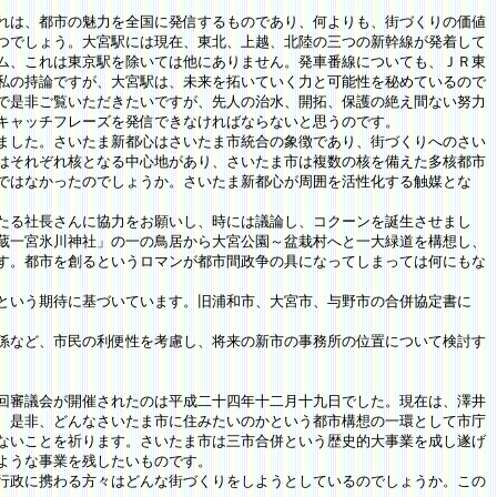
れは、都市の魅力を全国に発信するものであり、何よりも、街づくりの価値
つでしょう。大宮駅には現在、東北、上越、北陸の三つの新幹線が発着して
ム、これは東京駅を除いては他にありません。発車番線についても、ＪＲ東
私の持論ですが、大宮駅は、未来を拓いていく力と可能性を秘めているので
で是非ご覧いただきたいですが、先人の治水、開拓、保護の絶え間ない努力
キャッチフレーズを発信できなければならないと思うのです。
ました。さいたま新都心はさいたま市統合の象徴であり、街づくりへのさい
はそれぞれ核となる中心地があり、さいたま市は複数の核を備えた多核都市
ではなかったのでしょうか。さいたま新都心が周囲を活性化する触媒とな
たる社長さんに協力をお願いし、時には議論し、コクーンを誕生させまし
蔵一宮氷川神社」の一の鳥居から大宮公園～盆栽村へと一大緑道を構想し、
す。都市を創るというロマンが都市間政争の具になってしまっては何にもな
という期待に基づいています。旧浦和市、大宮市、与野市の合併協定書に
係など、市民の利便性を考慮し、将来の新市の事務所の位置について検討す
回審議会が開催されたのは平成二十四年十二月十九日でした。現在は、澤井
、是非、どんなさいたま市に住みたいのかという都市構想の一環として市庁
ないことを祈ります。さいたま市は三市合併という歴史的大事業を成し遂げ
ような事業を残したいものです。
行政に携わる方々はどんな街づくりをしようとしているのでしょうか。この