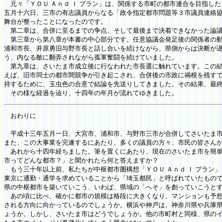
元々「ＹＯＵ Ａｎｄ Ｉ プラン」は、関係する市町の都市連合を目指し
五月十六日、三市の有志議員からなる「政令指定都市問題等３市議員連絡
舞台が整ったことになったのです。
第二章は、合併に至るまでの争点、そして最後まで決着できなかった論議
第三章から第八章が本書の中心部分です。任意協議会発足後の関係者の動
浦和市長、井原勇旧与野市長と話し合いを続けながら、県側からは決断が遅
う、内なる敵に翻弄されながら孤軍奮闘を続けていました。
第九章は、さいたま市成立後に行なわれた市長選に触れています。この結
えば、旧市同士の都市間競争が引き起こされ、合併後の市政に禍根を残す
持するために、玉虫色の合意で結論を先送りしてきました。その結果、最
その様な経過を辿り、十四年の年月が流れてゆきました。
おわりに
平成十三年五月一日、大宮市、浦和市、与野市三市が合併してさいたま市
また、この大事業を完遂するにあたり、多くの議員の方々、市民の皆さん
あれから十四年経ちました。筆を置くにあたり、現在のさいたま市を簡単
市ってどんな都市？」と聞かれたら何と答えますか？
もう三十年以上前、私たちが中枢都市圏構想「ＹＯＵ Ａｎｄ Ｉ プラン
東京に通勤・通学を求めていることから「埼玉都民」と呼ばれていたもので
県の中枢都市を築いていこう、いわば、県域の「へそ」を創っていこうと
あの頃に比べ、確かに都市の規模は格段に大きくなり、マンションも予想
される方向に向かっているのでしょうか。横浜や神戸は、神奈川県や兵庫
ょうか。しかし、さいたま市はどうでしょうか。他の市町村と同様、県の