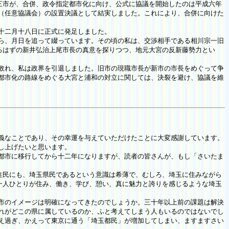
三市が、合併、政令指定都市化に向け、公式に協議を開始したのは平成六年
（任意協議会）の設置決議として結実しました。これにより、合併に向けた
十二月十八日に正式に発足しました。
ら、月日を追って綴っています。その頃の私は、交渉相手である相川宗一旧
あるはずの新井弘治上尾市長の真意を探りつつ、地元大宮の反新藤勢力とい
敗れ、私は政界を引退しました。旧市の現職市長が新市の市長をめぐって争
都市化の路線をめぐる大宮と浦和の対立に関しては、決裂を避け、協議を維
義なことであり、その幸運を与えていただけたことに大変感謝しています。
し上げたいと思います。
都市に移行してから十二年になりますが、読者の皆さんが、もし「さいたま
住民にも、埼玉県民であるという意識は希薄で、むしろ、埼玉に住みながら
民一人ひとりが住み、働き、学び、憩い、真に魅力と誇りを感じるような埼玉
市のイメージは明確になってきたのでしょうか。三十年以上前の課題は解決
れがどこの県に属しているのか、ふと考えてしまう人もいるのではないでし
え過ぎ、かえって東京に通う「埼玉都民」が増加してしまい、ますますさい