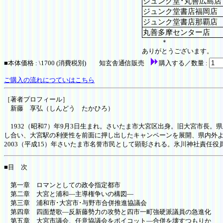
ジュンク堂･丸善広島店
ジュンク堂書店福岡店
ジュンク堂書店那覇店
丸善多摩センター店
＊
ありがとうございます。
■
本体価格 : \1700 (消費税別) 知玄舎通信販売
購入する／数量 :
ご購入の流れにつていはこちら
［著者プロフィール］
新藤 享弘（しんどう たかひろ）
1932（昭和7）年9月3日生まれ。さいたま市大宮区出身。旧大宮市長。
し合い、大宮駅の利便性を前面に押し出したキャンペーンを展開、県内外よ
2003（平成15）年さいたま市名誉市民として顕彰される。氷川神社責任
■目 次
第一章 ロマンとしての政令指定都市
第二章 大宮と浦和―主導権争いの構図―
第三章 浦和市･大宮市･与野市合併推進協議会
第四章 四面楚歌―反新藤勢力の攻勢と四市一町強硬派議員の急進化
第五章 大宮市議会、任意協議会をボイコット―合併を壊すつもりか