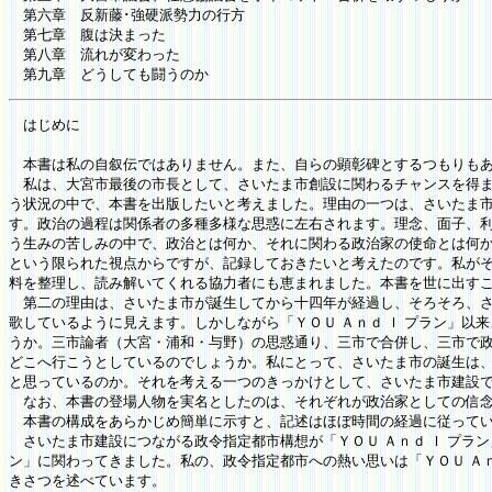
第六章 反新藤･強硬派勢力の行方
第七章 腹は決まった
第八章 流れが変わった
第九章 どうしても闘うのか
はじめに
本書は私の自叙伝ではありません。また、自らの顕彰碑とするつもりもあ
私は、大宮市最後の市長として、さいたま市創設に関わるチャンスを得ま
う状況の中で、本書を出版したいと考えました。理由の一つは、さいたま
す。政治の過程は関係者の多種多様な思惑に左右されます。理念、面子、
う生みの苦しみの中で、政治とは何か、それに関わる政治家の使命とは何
という限られた視点からですが、記録しておきたいと考えたのです。私が
料を整理し、読み解いてくれる協力者にも恵まれました。本書を世に出す
第二の理由は、さいたま市が誕生してから十四年が経過し、そろそろ、さ
歌しているように見えます。しかしながら「ＹＯＵ Ａｎｄ Ｉ プラン」
うか。三市論者（大宮・浦和・与野）の思惑通り、三市で合併し、三市で
どこへ行こうとしているのでしょうか。私にとって、さいたま市の誕生は
と思っているのか。それを考える一つのきっかけとして、さいたま市建設
なお、本書の登場人物を実名としたのは、それぞれが政治家としての信念
本書の構成をあらかじめ簡単に示すと、記述はほぼ時間の経過に従って
さいたま市建設につながる政令指定都市構想が「ＹＯＵ Ａｎｄ Ｉ プラン
ン」に関わってきました。私の、政令指定都市への熱い思いは「ＹＯＵ Ａ
きさつを述べています。