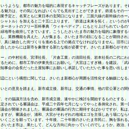
いうような、都市の魅力を端的に表現するキャッチフレーズがあります。そ
れる魅力は、その気になればいくらでも見出すことができます。鉄道もその一
開業予定と、名実ともに東日本の玄関口になります。三面六線の新幹線のホー
ーシャトル）を加えると二十五に上ります。「鉄道は未来を拓く」というのが
ンターネットのフリー百科事典「ウィキペディア」にもとり上げられているの
る緑地帯を維持してきています。こうしたさいたま市の魅力を端的に象徴する
し、業務機能を具えた、人が集まる、さいたま市の顔になることが期待され
が、真に融合した街づくりを進める上での拠点でなければなりません。旧市に
統合したからには新市を象徴する新たな核が必要です。さいたま新都心がそれ
ー」の中村社長、宮澤社長、「片倉工業」の清田社長、岩本社長の二代にわ
するために、都市工学の伊東先生にお願いし「大宮ほこすぎ橋」を建設。「武
国知事会の会長だった土屋知事にお願いし承諾していただいた事を思い出しま
辺にという構想に関しては、さいたま新都心が周囲を活性化する触媒になる
しいとの意見を踏まえ、新市成立後、新市は、交通の事情、他の官公署との関
ど、その協議方法を含め、新市成立後、速やかに検討を開始するものとする」
定されている審議会は、平成二十四年七月になってやっと条例化され、第一
審議会が開催されました。審議会の審議の行方に期待するばかりですが、私は
いますが、審議会が、浦和、大宮がそれぞれの地域エゴを主張しあう場になら
でいくことを願っています。十年後、二十年後のさいたま市民に、胸を張れる
さいたま市は、果たして、どんな方向に向かっていくのでしょうか。政治、