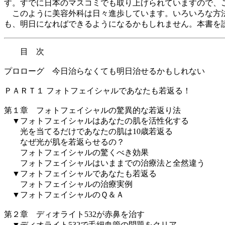
す。すでに日本のマスコミでも取り上げられていますので、
このように美容外科は日々進歩しています。いろいろな方法
も、明日になればできるようになるかもしれません。本書を
目 次
プロローグ 今日治らなくても明日治せるかもしれない
ＰＡＲＴ１ フォトフェイシャルであなたも若返る！
第１章 フォトフェイシャルの驚異的な若返り法
▼フォトフェイシャルはあなたの肌を活性化する
光を当てるだけであなたの肌は10歳若返る
なぜ光が肌を若返らせるの？
フォトフェイシャルの驚くべき効果
フォトフェイシャルはいままでの治療法と全然違う
▼フォトフェイシャルであなたも若返る
フォトフェイシャルの治療実例
▼フォトフェイシャルのＱ＆Ａ
第２章 ディオライト532が赤鼻を治す
▼ディオライト532で毛細血管の問題をクリア