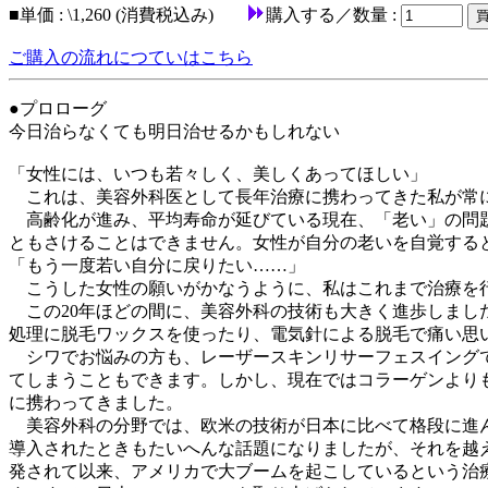
■
単価 : \1,260 (消費税込み)
購入する／数量 :
ご購入の流れにつていはこちら
●プロローグ
今日治らなくても明日治せるかもしれない
「女性には、いつも若々しく、美しくあってほしい」
これは、美容外科医として長年治療に携わってきた私が常
高齢化が進み、平均寿命が延びている現在、「老い」の問題
ともさけることはできません。女性が自分の老いを自覚する
「もう一度若い自分に戻りたい……」
こうした女性の願いがかなうように、私はこれまで治療を
この20年ほどの間に、美容外科の技術も大きく進歩しまし
処理に脱毛ワックスを使ったり、電気針による脱毛で痛い思
シワでお悩みの方も、レーザースキンリサーフェスイングで
てしまうこともできます。しかし、現在ではコラーゲンより
に携わってきました。
美容外科の分野では、欧米の技術が日本に比べて格段に進ん
導入されたときもたいへんな話題になりましたが、それを越え
発されて以来、アメリカで大ブームを起こしているという治