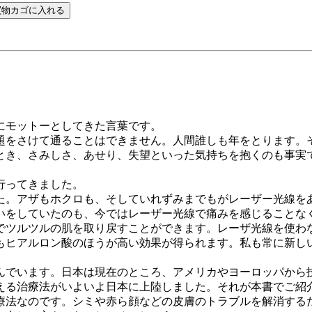
にモットーとしてきた言葉です。
をさけて通ることはできません。人間誰しも年をとります。
とき、さみしさ、あせり、失望といった気持ちを抱くのも事実
行ってきました。
た。アザもホクロも、そしていれずみまでもがレーザー光線を
いをしていたのも、今ではレーザー光線で痛みを感じることな
ツルツルの肌を取り戻すことができます。レーザ光線を使わ
もヒアルロン酸のほうが高い効果が得られます。私も常に新し
でいます。日本は現在のところ、アメリカやヨーロッパから
る治療法がいよいよ日本に上陸しました。それが本書でご紹介
療法なのです。シミや赤ら顔などの皮膚のトラブルを解消するだ