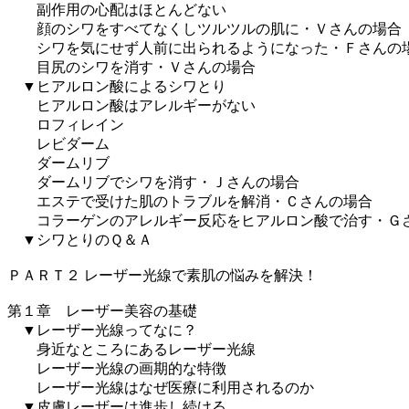
副作用の心配はほとんどない
顔のシワをすべてなくしツルツルの肌に・Ｖさんの場合
シワを気にせず人前に出られるようになった・Ｆさんの
目尻のシワを消す・Ｖさんの場合
▼ヒアルロン酸によるシワとり
ヒアルロン酸はアレルギーがない
ロフィレイン
レビダーム
ダームリブ
ダームリブでシワを消す・Ｊさんの場合
エステで受けた肌のトラブルを解消・Ｃさんの場合
コラーゲンのアレルギー反応をヒアルロン酸で治す・Ｇ
▼シワとりのＱ＆Ａ
ＰＡＲＴ２ レーザー光線で素肌の悩みを解決！
第１章 レーザー美容の基礎
▼レーザー光線ってなに？
身近なところにあるレーザー光線
レーザー光線の画期的な特徴
レーザー光線はなぜ医療に利用されるのか
▼皮膚レーザーは進歩し続ける