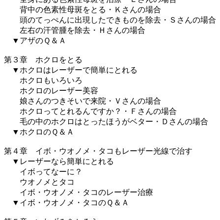
背中の色素性母斑をとる・Ｋさんの場合
頭のてっぺんに出現したできものを除去・Ｓさんの場合
左右の汗管腫を除去・Ｈさんの場合
▼アザのＱ＆Ａ
第３章 ホクロをとる
▼ホクロはレーザーで簡単にとれる
ホクロもいろいろ
ホクロのレーザー美容
娘さんのつきそいで来院・Ｖさんの場合
ホクロってとれるんですか？・Ｆさんの場合
毛の中のホクロはとったほうがベター・Ｄさんの場合
▼ホクロのＱ＆Ａ
第４章 イボ・ウオノメ・タコもレーザー光線で治す
▼レーザーなら簡単にとれる
イボってなーに？
ウオノメとタコ
イボ・ウオノメ・タコのレーザー治療
▼イボ・ウオノメ・タコのＱ＆Ａ