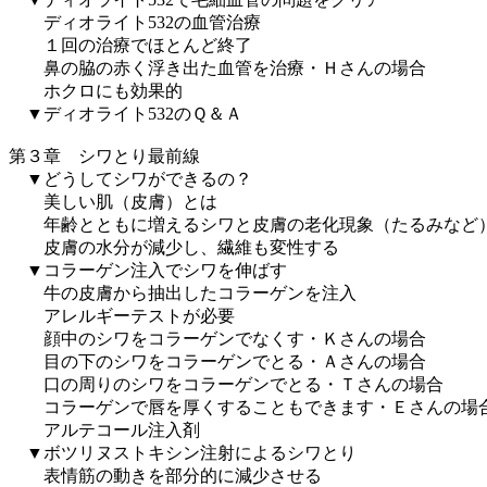
ディオライト532の血管治療
１回の治療でほとんど終了
鼻の脇の赤く浮き出た血管を治療・Ｈさんの場合
ホクロにも効果的
▼ディオライト532のＱ＆Ａ
第３章 シワとり最前線
▼どうしてシワができるの？
美しい肌（皮膚）とは
年齢とともに増えるシワと皮膚の老化現象（たるみなど
皮膚の水分が減少し、繊維も変性する
▼コラーゲン注入でシワを伸ばす
牛の皮膚から抽出したコラーゲンを注入
アレルギーテストが必要
顔中のシワをコラーゲンでなくす・Ｋさんの場合
目の下のシワをコラーゲンでとる・Ａさんの場合
口の周りのシワをコラーゲンでとる・Ｔさんの場合
コラーゲンで唇を厚くすることもできます・Ｅさんの場
アルテコール注入剤
▼ボツリヌストキシン注射によるシワとり
表情筋の動きを部分的に減少させる