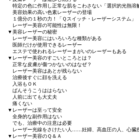
特定の色に作用し正常な肌をこわさない「選択的光熱溶
美容効果の高い色素レーザーの登場
１億分の１秒の力！「Ｑスイッチ・レーザーシステム」
レーザー美容の可能性は無限！
▼美容レーザーの秘密
レーザー美容にはいろいろな種類がある
医師だけが使用できるレーザー
エステで使われるレーザーまがいのレーザーもある
▼レーザー美容のすごいところとは？
正常な皮膚が傷つかないのはなぜ？
レーザー美容はあとが残らない
治療後すぐに顔を洗える
入浴もＯＫ
ばんそうこうははらない
人前に出ても大丈夫
痛くない
▼レーザーは至って安全
全身的な副作用はない
でも、治療中の注意は必要
レーザー光線をさけたい人……妊婦、高血圧の人、心臓
▼レーザー美容のＱ＆Ａ