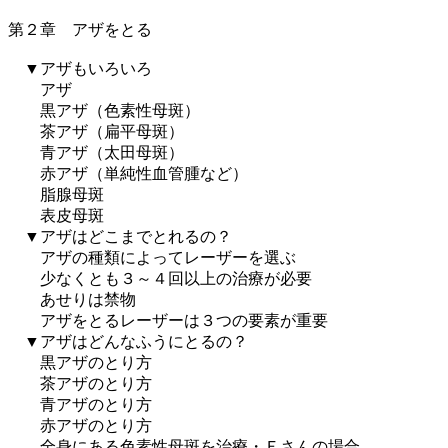
第２章 アザをとる
▼アザもいろいろ
アザ
黒アザ（色素性母斑）
茶アザ（扁平母斑）
青アザ（太田母斑）
赤アザ（単純性血管腫など）
脂腺母斑
表皮母斑
▼アザはどこまでとれるの？
アザの種類によってレーザーを選ぶ
少なくとも３～４回以上の治療が必要
あせりは禁物
アザをとるレーザーは３つの要素が重要
▼アザはどんなふうにとるの？
黒アザのとり方
茶アザのとり方
青アザのとり方
赤アザのとり方
全身にある色素性母斑を治療・Ｅさんの場合